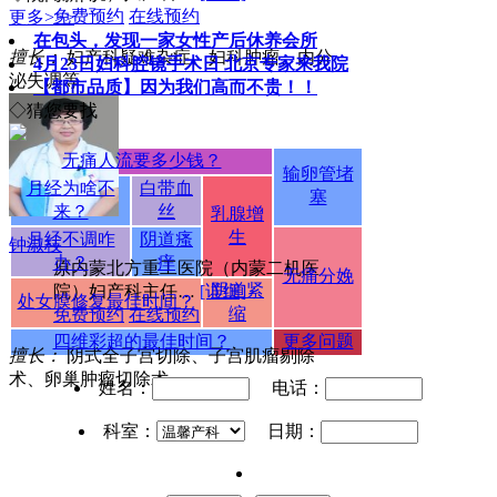
免费预约
在线预约
更多>>>
在包头，发现一家女性产后休养会所
擅长：
妇产科疑难杂症、妇科肿瘤、内分
4月23日妇科腔镜手术日 北京专家来我院
泌失调等
【都市品质】因为我们高而不贵！！
◇猜您要找
无痛人流要多少钱？
输卵管堵
月经为啥不
白带血
塞
来？
丝
乳腺增
生
月经不调咋
阴道瘙
钟淑枝
办？
痒
原内蒙北方重工医院（内蒙二机医
无痛分娩
阴道紧
院）妇产科主任…
[详细]
处女膜修复最佳时间？
缩
免费预约
在线预约
四维彩超的最佳时间？
更多问题
擅长：
阴式全子宫切除、子宫肌瘤剔除
术、卵巢肿瘤切除术。
姓名：
电话：
科室：
日期：