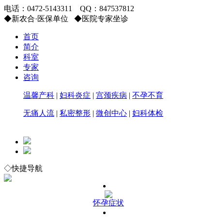
电话：
0472-5143311
QQ：
847537812
◆
新农合·医保单位
◆
医院专家坐诊
首页
简介
科室
专家
咨询
温馨产科
|
妇科炎症
|
宫颈疾病
|
不孕不育
无痛人流
|
私密整形
|
微创中心
|
妇科体检
◇快捷导航
怀孕症状