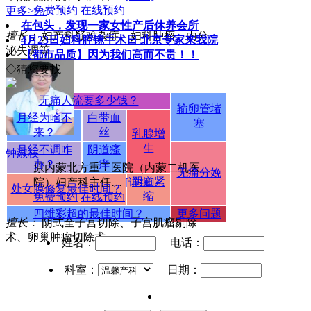
免费预约
在线预约
更多>>>
在包头，发现一家女性产后休养会所
擅长：
妇产科疑难杂症、妇科肿瘤、内分
4月23日妇科腔镜手术日 北京专家来我院
泌失调等
【都市品质】因为我们高而不贵！！
◇猜您要找
无痛人流要多少钱？
输卵管堵
月经为啥不
白带血
塞
来？
丝
乳腺增
生
月经不调咋
阴道瘙
钟淑枝
办？
痒
原内蒙北方重工医院（内蒙二机医
无痛分娩
阴道紧
院）妇产科主任…
[详细]
处女膜修复最佳时间？
缩
免费预约
在线预约
四维彩超的最佳时间？
更多问题
擅长：
阴式全子宫切除、子宫肌瘤剔除
术、卵巢肿瘤切除术。
姓名：
电话：
科室：
日期：